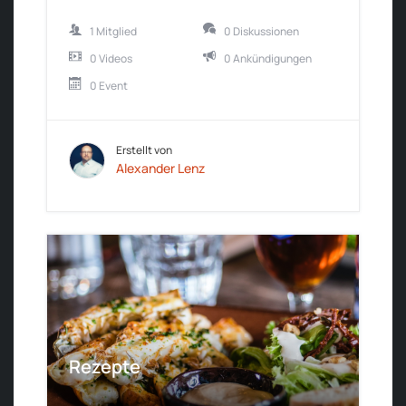
1 Mitglied
0 Diskussionen
0 Videos
0 Ankündigungen
0 Event
Erstellt von
Alexander Lenz
Rezepte