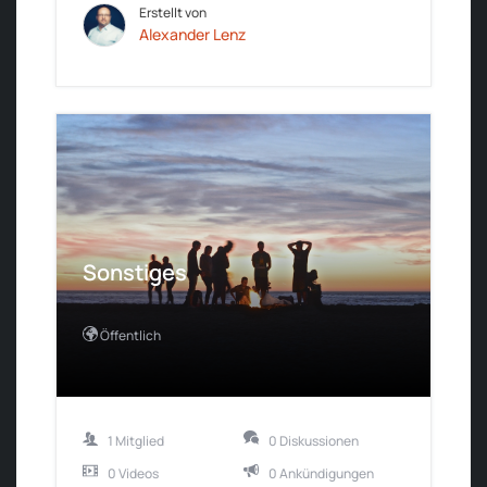
Erstellt von
Alexander Lenz
Sonstiges
Öffentlich
1 Mitglied
0 Diskussionen
0 Videos
0 Ankündigungen