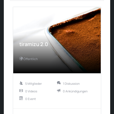
tiramizu 2.0
Öffentlich
5 Mitglieder
1 Diskussion
0 Videos
0 Ankündigungen
0 Event