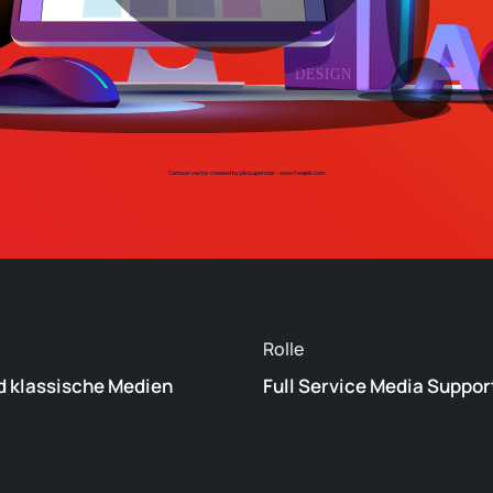
Cartoon vector created by pikisuperstar - www.freepik.com
Rolle
d klassische Medien
Full Service Media Suppor