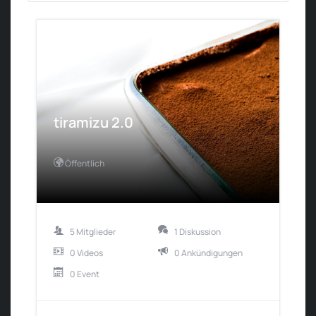
tiramizu 2.0
Öffentlich
5 Mitglieder
1 Diskussion
0 Videos
0 Ankündigungen
0 Event