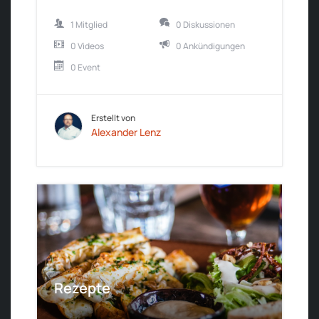
1 Mitglied
0 Diskussionen
0 Videos
0 Ankündigungen
0 Event
Erstellt von
Alexander Lenz
Rezepte