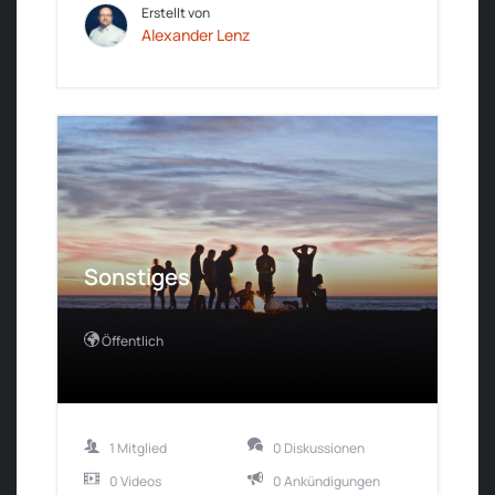
Erstellt von
Alexander Lenz
Sonstiges
Öffentlich
1 Mitglied
0 Diskussionen
0 Videos
0 Ankündigungen